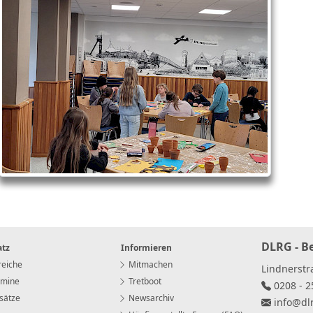
DLRG - B
atz
Informieren
eiche
Mitmachen
Lindnerst
rmine
Tretboot
0208 - 2
sätze
Newsarchiv
info
@
dl